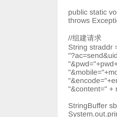
public static 
throws Excepti
//组建请求
String straddr 
"?ac=send&uid
"&pwd="+pwd
"&mobile="+mo
"&encode="+e
"&content=" +
StringBuffer sb
System.out.pri