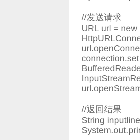
//发送请求
URL url = new 
HttpURLConnec
url.openConnec
connection.se
BufferedReade
InputStreamRe
url.openStream
//返回结果
String inputlin
System.out.pri