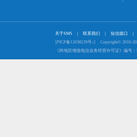
关于SMS
    |    
联系我们
    |    
短信接口
    |  
沪ICP备12038239号-2    Copyright© 2
《跨地区增值电信业务经营许可证》编号：B2-2