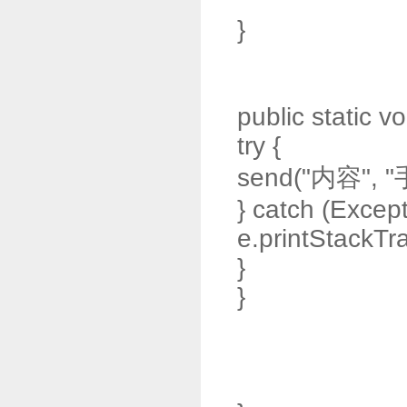
}
public static vo
try {
send("内容", 
} catch (Except
e.printStackTra
}
}