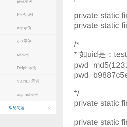
java示例
private static f
PHP示例
private static 
asp示例
c++示例
/*
* 如uid是：t
c#示例
pwd=md5(1231
Delphi示例
pwd=b9887c5
VB.NET示例
*/
asp.net示例
private static
常见问题
private static f